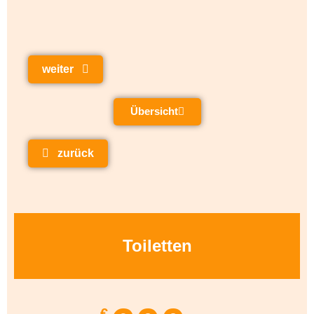
weiter
Übersicht
zurück
Toiletten
€